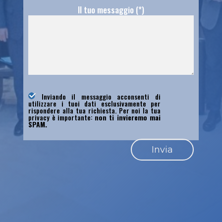
Il tuo messaggio (*)
Inviando il messaggio acconsenti di
utilizzare i tuoi dati esclusivamente per
rispondere alla tua richiesta. Per noi la tua
privacy è importante:
non ti invieremo mai
SPAM.