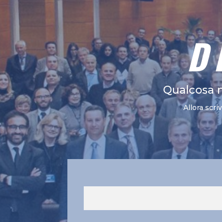
D
Qualcosa 
Allora scri