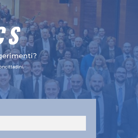
CS
gerimenti?
oncittadini.