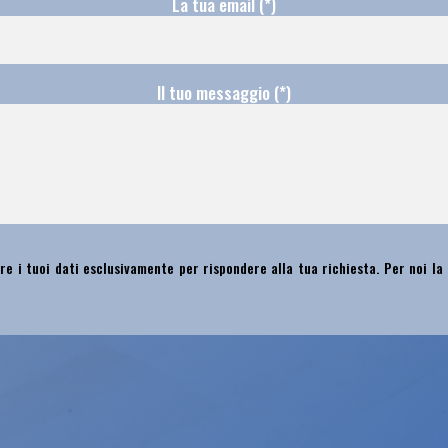
La tua email (*)
Il tuo messaggio (*)
re i tuoi dati esclusivamente per rispondere alla tua richiesta. Per noi la