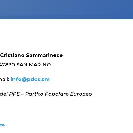
 Cristiano Sammarinese
 – 47890 SAN MARINO
ail:
info@pdcs.sm
el PPE – Partito Popolare Europeo
ING