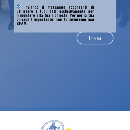
Inviando il messaggio acconsenti di
utilizzare i tuoi dati esclusivamente per
rispondere alla tua richiesta. Per noi la tua
privacy è importante:
non ti invieremo mai
SPAM.