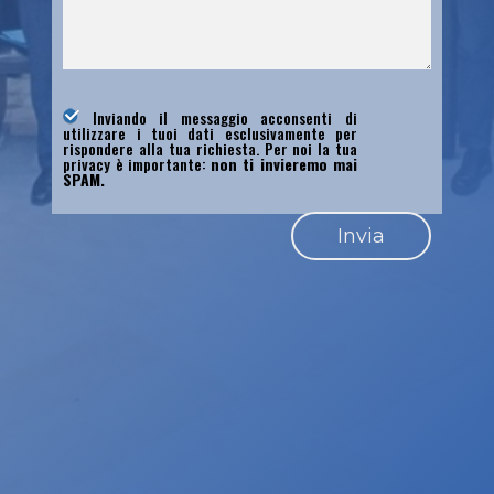
Inviando il messaggio acconsenti di
utilizzare i tuoi dati esclusivamente per
rispondere alla tua richiesta. Per noi la tua
privacy è importante:
non ti invieremo mai
SPAM.