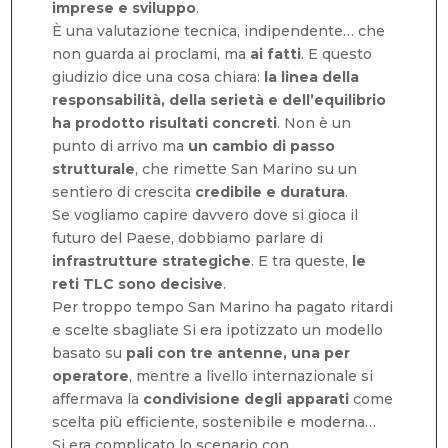
imprese e sviluppo
.
È una valutazione tecnica, indipendente… che
non guarda ai proclami, ma
ai fatti
. E questo
giudizio dice una cosa chiara:
la linea della
responsabilità, della serietà e dell’equilibrio
ha prodotto risultati concreti
. Non è un
punto di arrivo ma
un cambio di passo
strutturale
, che rimette San Marino su un
sentiero di crescita
credibile e duratura
.
Se vogliamo capire davvero dove si gioca il
futuro del Paese, dobbiamo parlare di
infrastrutture strategiche
. E tra queste,
le
reti TLC sono decisive
.
Per troppo tempo San Marino ha pagato ritardi
e scelte sbagliate Si era ipotizzato un modello
basato su
pali con tre antenne, una per
operatore
, mentre a livello internazionale si
affermava la
condivisione degli apparati
come
scelta più efficiente, sostenibile e moderna…
Si era complicato lo scenario con