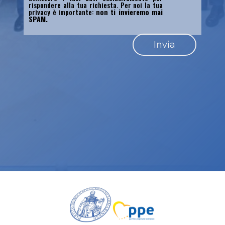
rispondere alla tua richiesta. Per noi la tua
privacy è importante:
non ti invieremo mai
SPAM.