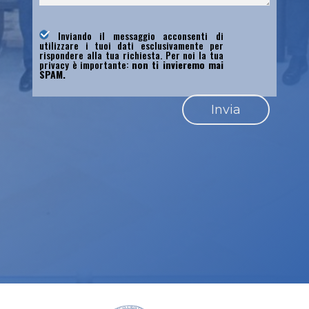
Inviando il messaggio acconsenti di
utilizzare i tuoi dati esclusivamente per
rispondere alla tua richiesta. Per noi la tua
privacy è importante:
non ti invieremo mai
SPAM.