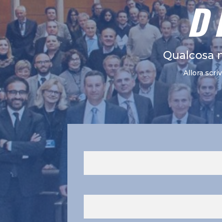
D
Qualcosa 
Allora scri