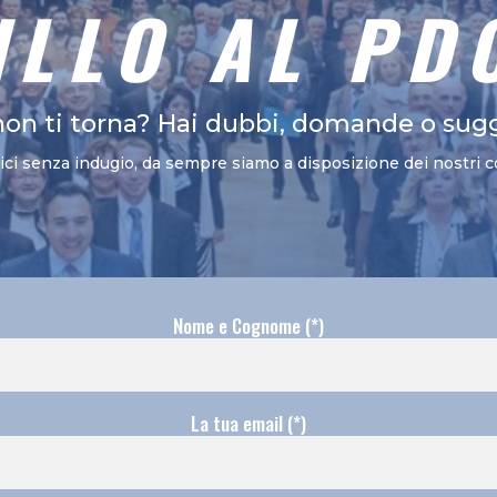
ILLO AL PD
non ti torna? Hai dubbi, domande o sug
vici senza indugio, da sempre siamo a disposizione dei nostri c
Nome e Cognome (*)
La tua email (*)