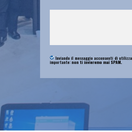
Inviando il messaggio acconsenti di utilizza
importante:
non ti invieremo mai SPAM.