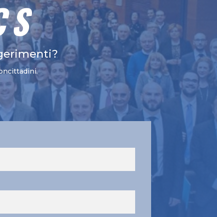
CS
gerimenti?
oncittadini.