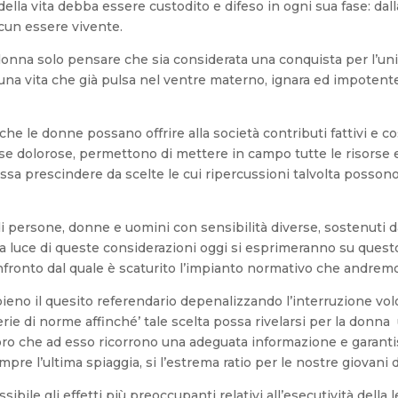
ella vita debba essere custodito e difeso in ogni sua fase: dalla
cun essere vivente.
 donna solo pensare che sia considerata una conquista per l’uni
na vita che già pulsa nel ventre materno, ignara ed impotente
he le donne possano offrire alla società contributi fattivi e co
e dolorose, permettono di mettere in campo tutte le risorse e 
sa prescindere da scelte le cui ripercussioni talvolta possono
di persone, donne e uomini con sensibilità diverse, sostenuti da 
lla luce di queste considerazioni oggi si esprimeranno su quest
nfronto dal quale è scaturito l’impianto normativo che andrem
ieno il quesito referendario depenalizzando l’interruzione volo
erie di norme affinché’ tale scelta possa rivelarsi per la do
oro che ad esso ricorrono una adeguata informazione e garanti
pre l’ultima spiaggia, si l’estrema ratio per le nostre giovani
ssibile gli effetti più preoccupanti relativi all’esecutività della