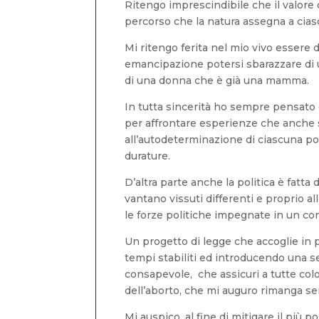
Ritengo imprescindibile che il valore d
percorso che la natura assegna a cias
Mi ritengo ferita nel mio vivo essere
emancipazione potersi sbarazzare di u
di una donna che è già una mamma.
In tutta sincerità ho sempre pensato c
per affrontare esperienze che anche s
all’autodeterminazione di ciascuna pos
durature.
D’altra parte anche la politica è fatta 
vantano vissuti differenti e proprio a
le forze politiche impegnate in un co
Un progetto di legge che accoglie in p
tempi stabiliti ed introducendo una s
consapevole, che assicuri a tutte col
dell’aborto, che mi auguro rimanga sem
Mi auspico, al fine di mitigare il più po