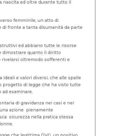
 nascita ed oltre durante tutto il
verso femminile, un atto di
 di fronte a tanta disumanità da parte
struttivi ed abbiano tutte le risorse
dimostrare quanto il diritto
 rivelarsi oltremodo sofferenti e
ideali e valori diversi, che alle spalle
o progetto di legge che ha visto tutte
o ad esaminare.
ntaria di gravidanza nei casi e nei
nna una azione pienamente
sca sicurezza nella pratica stessa
 donne.
 legge che legittima l’IVG, un positivo