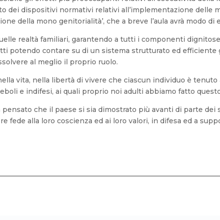
 dei dispositivi normativi relativi all’implementazione delle m
dizione della mono genitorialità’, che a breve l’aula avrà modo di
quelle realtà familiari, garantendo a tutti i componenti dignitos
ritti potendo contare su di un sistema strutturato ed efficiente
solvere al meglio il proprio ruolo.
la vita, nella libertà di vivere che ciascun individuo è tenuto
deboli e indifesi, ai quali proprio noi adulti abbiamo fatto ques
pensato che il paese si sia dimostrato più avanti di parte dei s
 fede alla loro coscienza ed ai loro valori, in difesa ed a supp