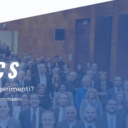
CS
gerimenti?
oncittadini.