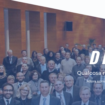
D
Qualcosa 
Allora scri