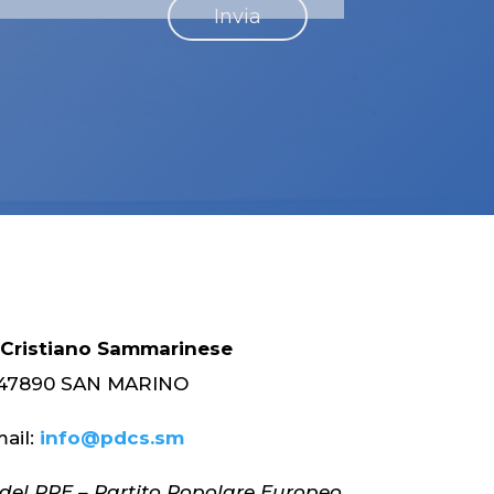
 Cristiano Sammarinese
 – 47890 SAN MARINO
ail:
info@pdcs.sm
el PPE – Partito Popolare Europeo