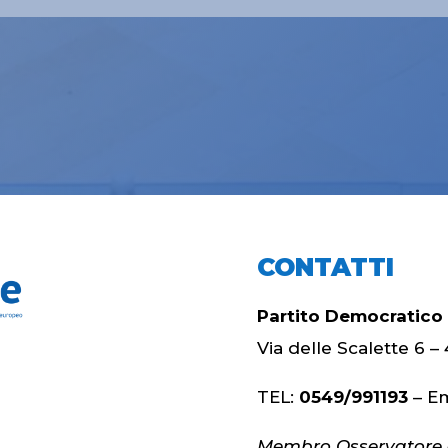
CONTATTI
Partito Democratico
Via delle Scalette 6
TEL:
0549/991193
– Em
Membro Osservatore d