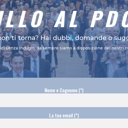
ILLO AL PD
non ti torna? Hai dubbi, domande o sug
vici senza indugio, da sempre siamo a disposizione dei nostri c
Nome e Cognome (*)
La tua email (*)