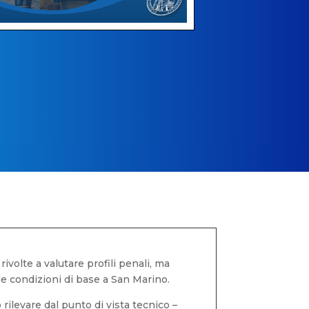
ivolte a valutare profili penali, ma
le condizioni di base a San Marino.
levare dal punto di vista tecnico –