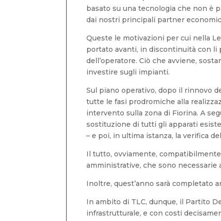
basato su una tecnologia che non è più
dai nostri principali partner economic
Queste le motivazioni per cui nella L
portato avanti, in discontinuità con li
dell’operatore. Ciò che avviene, sostan
investire sugli impianti.
Sul piano operativo, dopo il rinnovo d
tutte le fasi prodromiche alla realizz
intervento sulla zona di Fiorina. A seg
sostituzione di tutti gli apparati esis
– e poi, in ultima istanza, la verifica 
Il tutto, ovviamente, compatibilmente 
amministrative, che sono necessarie a
Inoltre, quest’anno sarà completato a
In ambito di TLC, dunque, il Partito D
infrastrutturale, e con costi decisam