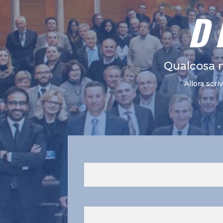
D
Qualcosa 
Allora scri