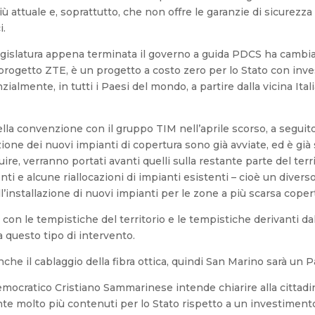
 attuale e, soprattutto, che non offre le garanzie di sicurezza
i.
egislatura appena terminata il governo a guida PDCS ha cambiat
 progetto ZTE, è un progetto a costo zero per lo Stato con inves
zialmente, in tutti i Paesi del mondo, a partire dalla vicina Ital
ella convenzione con il gruppo TIM nell’aprile scorso, a seguit
azione dei nuovi impianti di copertura sono già avviate, ed è gi
uire, verranno portati avanti quelli sulla restante parte del te
tenti e alcune riallocazioni di impianti esistenti – cioè un div
dell’installazione di nuovi impianti per le zone a più scarsa coper
con le tempistiche del territorio e le tempistiche derivanti dal
 questo tipo di intervento.
nche il cablaggio della fibra ottica, quindi San Marino sarà un
emocratico Cristiano Sammarinese intende chiarire alla cittadin
ente molto più contenuti per lo Stato rispetto a un investimen