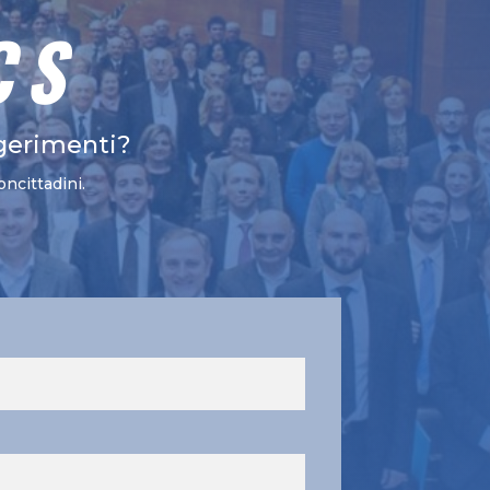
CS
gerimenti?
oncittadini.