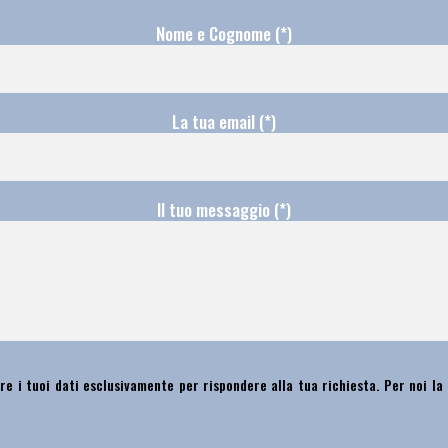
Nome e Cognome (*)
La tua email (*)
Il tuo messaggio (*)
re i tuoi dati esclusivamente per rispondere alla tua richiesta. Per noi la