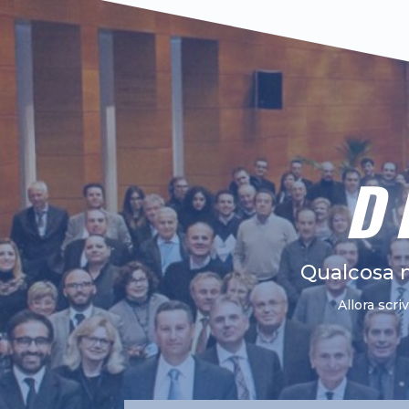
D
Qualcosa 
Allora scri