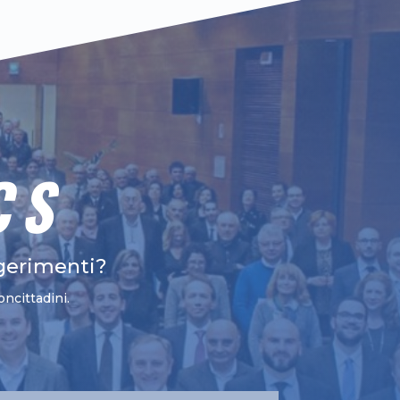
CS
gerimenti?
oncittadini.