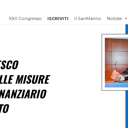
XXII Congresso
ISCRIVITI
Il SanMarino
Notizie
ESCO
LLE MISURE
INANZIARIO
TO