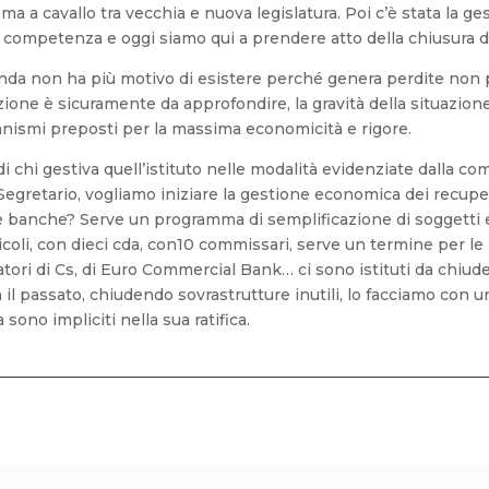
ema a cavallo tra vecchia e nuova legislatura. Poi c’è stata la g
 competenza e oggi siamo qui a prendere atto della chiusura d
enda non ha più motivo di esistere perché genera perdite non 
luzione è sicuramente da approfondire, la gravità della situaz
ganismi preposti per la massima economicità e rigore.
 chi gestiva quell’istituto nelle modalità evidenziate dalla comi
Segretario, vogliamo iniziare la gestione economica dei recupe
 banche? Serve un programma di semplificazione di soggetti e 
coli, con dieci cda, con10 commissari, serve un termine per le
atori di Cs, di Euro Commercial Bank… ci sono istituti da chiu
il passato, chiudendo sovrastrutture inutili, lo facciamo con 
sono impliciti nella sua ratifica.