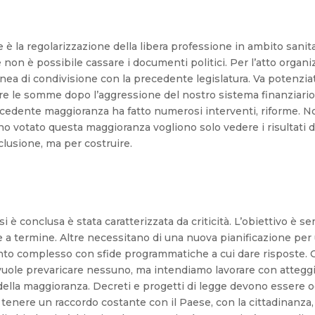
è la regolarizzazione della libera professione in ambito sanit
 non è possibile cassare i documenti politici. Per l’atto organ
a di condivisione con la precedente legislatura. Va potenziata 
e le somme dopo l’aggressione del nostro sistema finanziario. 
recedente maggioranza ha fatto numerosi interventi, riforme. No
no votato questa maggioranza vogliono solo vedere i risultati 
clusione, ma per costruire.
 si è conclusa è stata caratterizzata da criticità. L’obiettivo è 
te a termine. Altre necessitano di una nuova pianificazione pe
nto complesso con sfide programmatiche a cui dare risposte. C’
vuole prevaricare nessuno, ma intendiamo lavorare con attegg
 della maggioranza. Decreti e progetti di legge devono essere 
enere un raccordo costante con il Paese, con la cittadinanza, l