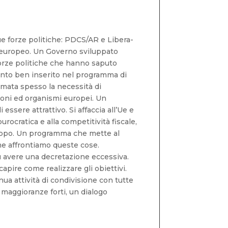
e forze politiche: PDCS/AR e Libera-
a europeo. Un Governo sviluppato
 forze politiche che hanno saputo
ento ben inserito nel programma di
mata spesso la necessità di
ioni ed organismi europei. Un
sere attrattivo. Si affaccia all’Ue e
urocratica e alla competitività fiscale,
iluppo. Un programma che mette al
me affrontiamo queste cose.
 avere una decretazione eccessiva.
apire come realizzare gli obiettivi.
ua attività di condivisione con tutte
e maggioranze forti, un dialogo