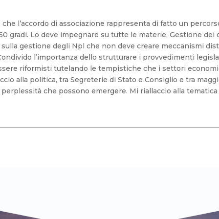
che l’accordo di associazione rappresenta di fatto un percorso
0 gradi. Lo deve impegnare su tutte le materie. Gestione dei cr
 sulla gestione degli Npl che non deve creare meccanismi distors
ondivido l’importanza dello strutturare i provvedimenti legisla
ssere riformisti tutelando le tempistiche che i settori economic
o alla politica, tra Segreterie di Stato e Consiglio e tra mag
le perplessità che possono emergere. Mi riallaccio alla tematica