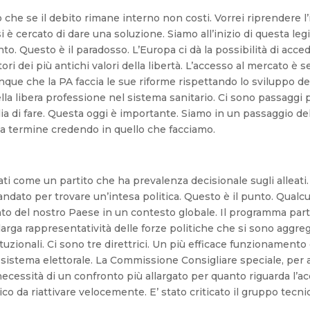
he se il debito rimane interno non costi. Vorrei riprendere l’
si è cercato di dare una soluzione. Siamo all’inizio di questa leg
o. Questo è il paradosso. L’Europa ci dà la possibilità di acce
tori dei più antichi valori della libertà. L’accesso al mercato è 
nque che la PA faccia le sue riforme rispettando lo sviluppo de
lla libera professione nel sistema sanitario. Ci sono passaggi p
lia di fare. Questa oggi è importante. Siamo in un passaggio 
a a termine credendo in quello che facciamo.
ti come un partito che ha prevalenza decisionale sugli alleati. Io
ndato per trovare un’intesa politica. Questo è il punto. Qualcuno
mento del nostro Paese in un contesto globale. Il programma pa
larga rappresentatività delle forze politiche che si sono aggr
tituzionali. Ci sono tre direttrici. Un più efficace funzionamento
el sistema elettorale. La Commissione Consigliare speciale, pe
 necessità di un confronto più allargato per quanto riguarda l’
o da riattivare velocemente. E’ stato criticato il gruppo tec