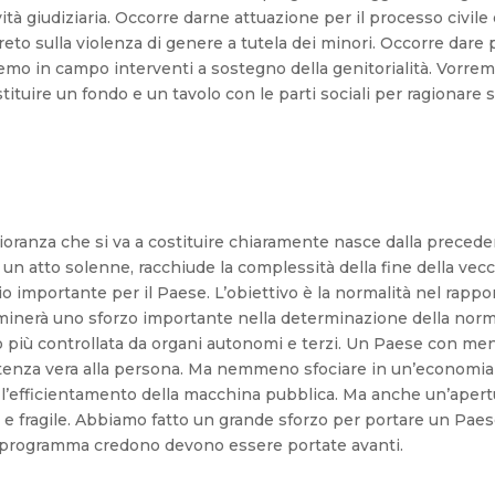
ività giudiziaria. Occorre darne attuazione per il processo civi
creto sulla violenza di genere a tutela dei minori. Occorre dar
eremo in campo interventi a sostegno della genitorialità. Vorr
istituire un fondo e un tavolo con le parti sociali per ragionare 
oranza che si va a costituire chiaramente nasce dalla precede
un atto solenne, racchiude la complessità della fine della vecch
mportante per il Paese. L’obiettivo è la normalità nel rapporto 
rminerà uno sforzo importante nella determinazione della nor
o più controllata da organi autonomi e terzi. Un Paese con me
sistenza vera alla persona. Ma nemmeno sfociare in un’economi
, l’efficientamento della macchina pubblica. Ma anche un’ape
olo e fragile. Abbiamo fatto un grande sforzo per portare un Pae
l programma credono devono essere portate avanti.