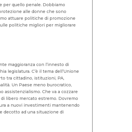
le e per quello penale. Dobbiamo
e protezione alle donne che sono
emmo attuare politiche di promozione
sulle politiche migliori per migliorare
nte maggioranza con l’innesto di
ia legislatura. C’è il tema dell’Unione
tra cittadino, istituzioni, PA,
malità. Un Paese meno burocratico,
no assistenzialismo. Che va a cozzare
a di libero mercato estremo. Dovremo
rtura a nuovi investimenti mantenendo
se decotto ad una situazione di