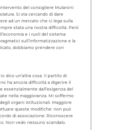
intervento del consigliere Mularoni
islatura. Si sta cercando di dare
dere ad un mercato che ci lega sulla
sempre stata una nostra difficoltà. Però
ll’economia e i ruoli del sistema
ragmatici sull’informatizzazione e la
delicato, dobbiamo prendere con
 dico un’altra cosa. Il partito di
 ha ancora difficoltà a digerire il
rte essenzialmente dall’esigenza del
egate nella maggioranza. Mi soffermo
 degli organi istituzionali. Maggiore
r attuare queste modifiche: non può
accordo di associazione. Riconoscere
nico. Non vedo nessuno scandalo.