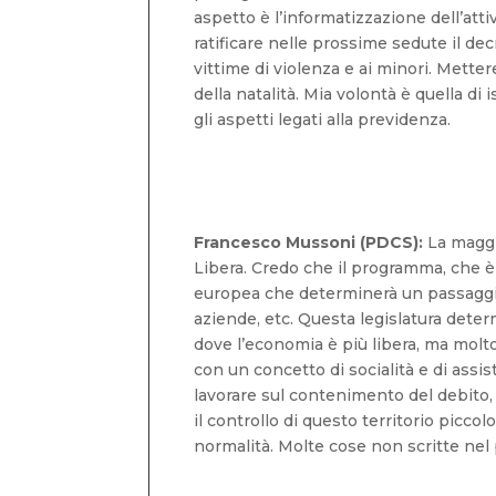
aspetto è l’informatizzazione dell’att
ratificare nelle prossime sedute il de
vittime di violenza e ai minori. Mett
della natalità. Mia volontà è quella di 
gli aspetti legati alla previdenza.
Francesco Mussoni (PDCS):
La maggi
Libera. Credo che il programma, che è 
europea che determinerà un passaggio i
aziende, etc. Questa legislatura dete
dove l’economia è più libera, ma molt
con un concetto di socialità e di as
lavorare sul contenimento del debito
il controllo di questo territorio picc
normalità. Molte cose non scritte ne