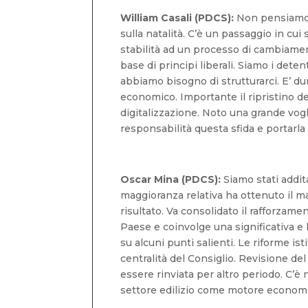
William Casali (PDCS):
Non pensiamo c
sulla natalità. C’è un passaggio in cui 
stabilità ad un processo di cambiament
base di principi liberali. Siamo i deten
abbiamo bisogno di strutturarci. E’ du
economico. Importante il ripristino de
digitalizzazione. Noto una grande vog
responsabilità questa sfida e portarl
Oscar Mina (PDCS):
Siamo stati addita
maggioranza relativa ha ottenuto il ma
risultato. Va consolidato il rafforza
Paese e coinvolge una significativa e 
su alcuni punti salienti. Le riforme is
centralità del Consiglio. Revisione d
essere rinviata per altro periodo. C’è
settore edilizio come motore economic