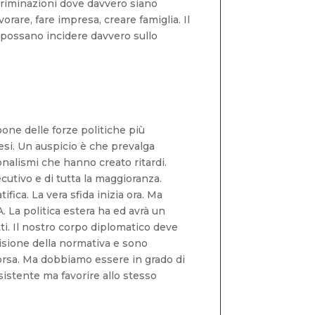
criminazioni dove davvero siano
rare, fare impresa, creare famiglia. Il
e possano incidere davvero sullo
one delle forze politiche più
esi. Un auspicio è che prevalga
nalismi che hanno creato ritardi.
cutivo e di tutta la maggioranza.
ifica. La vera sfida inizia ora. Ma
 La politica estera ha ed avrà un
ti. Il nostro corpo diplomatico deve
visione della normativa e sono
sorsa. Ma dobbiamo essere in grado di
esistente ma favorire allo stesso