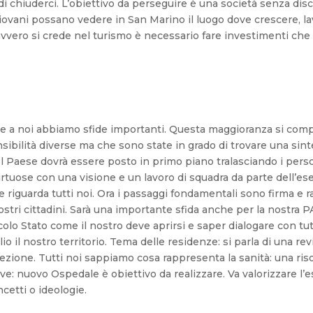
i chiuderci. L’obiettivo da perseguire è una società senza dis
iovani possano vedere in San Marino il luogo dove crescere, lavo
davvero si crede nel turismo è necessario fare investimenti ch
e a noi abbiamo sfide importanti. Questa maggioranza si comp
ibilità diverse ma che sono state in grado di trovare una sint
l Paese dovrà essere posto in primo piano tralasciando i perso
rtuose con una visione e un lavoro di squadra da parte dell’ese
 riguarda tutti noi. Ora i passaggi fondamentali sono firma e rat
ri cittadini. Sarà una importante sfida anche per la nostra PA.
lo Stato come il nostro deve aprirsi e saper dialogare con tut
o il nostro territorio. Tema delle residenze: si parla di una re
rezione. Tutti noi sappiamo cosa rappresenta la sanità: una ri
ive: nuovo Ospedale è obiettivo da realizzare. Va valorizzare l’
etti o ideologie.