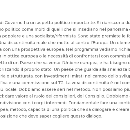
i Governo ha un aspetto politico importante. Si riuniscono du
no politico come molti di quelli che si insediano nel panoram
a popolare e una socialista/riformista. Sono state premiate le
Una discontinuità reale che mette al centro l’Europa. Un elem
 ma con una prospettiva europea. Nel programma vediamo richia
 in ottica europea o la necessità di confrontarsi con commiss
o di un Paese che va verso l’Unione europea, e ha bisogno di es
lorizzando il proprio stato. Un paese che guarda alla snellezza b
seria e strutturata, con investimenti mirati nel campo dello sv
l’Iva e una commissione sul T2. La vera discontinuità è nel co
iù locale. Dobbiamo essere seri nel metodo. Non possiamo più
dare valore al ruolo dei consiglieri, del Consiglio. Dobbiamo c
ondivisione con i corpi intermedi. Fondamentale fare una contin
ropea, metodo, capacità di una politica che sa dialogare e crear
osizione che deve saper cogliere questo dialogo.