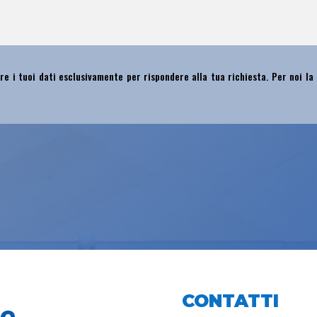
re i tuoi dati esclusivamente per rispondere alla tua richiesta. Per noi la
CONTATTI