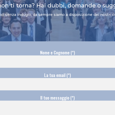
non ti torna? Hai dubbi, domande o sug
vici senza indugio, da sempre siamo a disposizione dei nostri c
Nome e Cognome (*)
La tua email (*)
Il tuo messaggio (*)