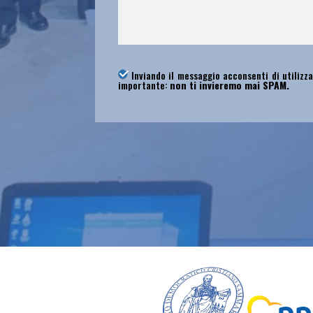
Inviando il messaggio acconsenti di utilizza
importante:
non ti invieremo mai SPAM.