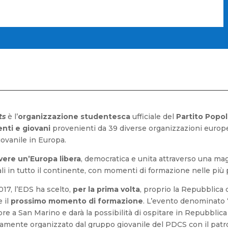
ts
è l’
organizzazione studentesca
ufficiale del
Partito Popo
enti e giovani
provenienti da 39 diverse organizzazioni europ
iovanile in Europa.
ere un’Europa libera
, democratica e unita attraverso una mag
ali in tutto il continente, con momenti di formazione nelle più
017, l’EDS ha scelto,
per la prima volta
, proprio la Repubblica 
 il
prossimo momento di formazione
. L’evento denominato 
re a San Marino e darà la possibilità di ospitare in Repubblica
ente organizzato dal gruppo giovanile del PDCS con il patroc