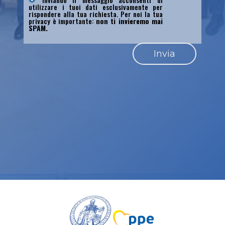
utilizzare i tuoi dati esclusivamente per
rispondere alla tua richiesta. Per noi la tua
privacy è importante:
non ti invieremo mai
SPAM.