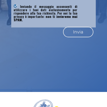
Inviando il messaggio acconsenti di
utilizzare i tuoi dati esclusivamente per
rispondere alla tua richiesta. Per noi la tua
privacy è importante:
non ti invieremo mai
SPAM.