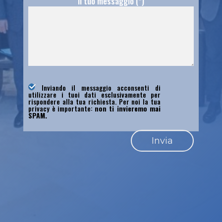
Il tuo messaggio (*)
Inviando il messaggio acconsenti di
utilizzare i tuoi dati esclusivamente per
rispondere alla tua richiesta. Per noi la tua
privacy è importante:
non ti invieremo mai
SPAM.