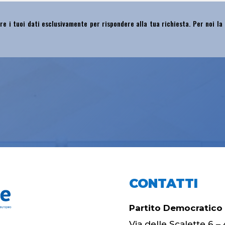
re i tuoi dati esclusivamente per rispondere alla tua richiesta. Per noi la
CONTATTI
Partito Democratico
Via delle Scalette 6