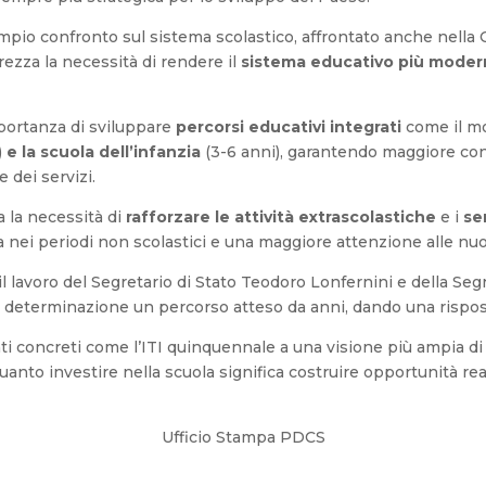
 ampio confronto sul sistema scolastico, affrontato anche ne
rezza la necessità di rendere il
sistema educativo più mode
importanza di sviluppare
percorsi educativi integrati
come il mo
)
e la scuola dell’infanzia
(3-6 anni), garantendo maggiore cont
 dei servizi.
a la necessità di
rafforzare le attività extrascolastiche
e i
se
a nei periodi non scolastici e una maggiore attenzione alle nuo
avoro del Segretario di Stato Teodoro Lonfernini e della Segret
 determinazione un percorso atteso da anni, dando una rispost
i concreti come l’ITI quinquennale a una visione più ampia di
anto investire nella scuola significa costruire opportunità rea
026 Ufficio Stampa PDCS