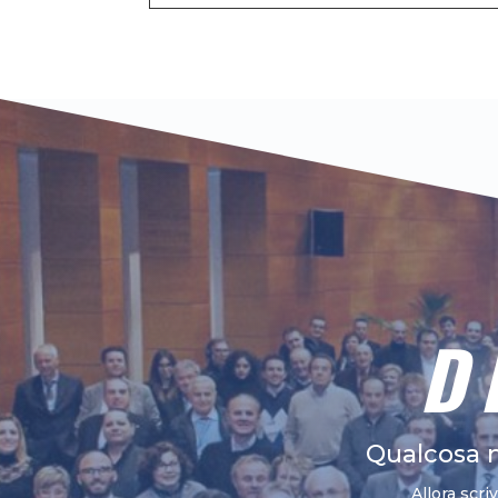
D
Qualcosa 
Allora scri