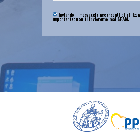
Inviando il messaggio acconsenti di utilizza
importante:
non ti invieremo mai SPAM.