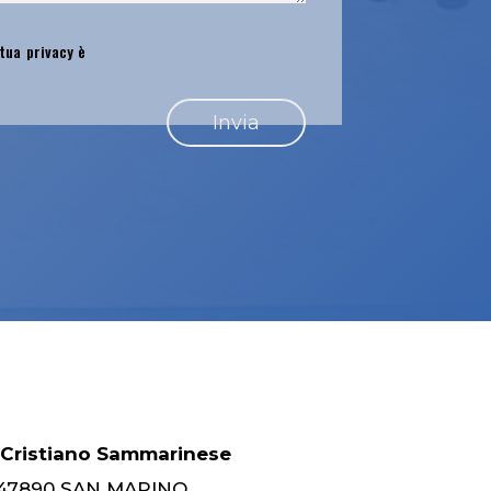
 tua privacy è
 Cristiano Sammarinese
 – 47890 SAN MARINO