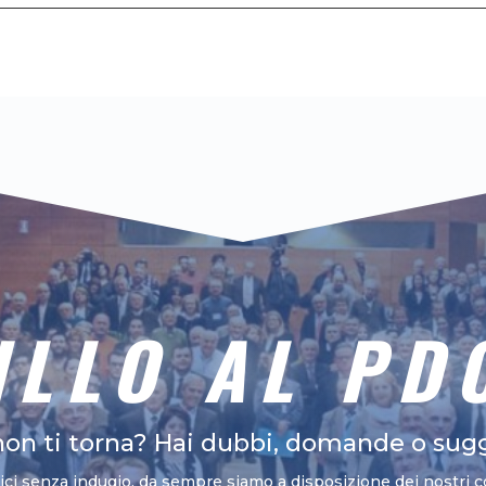
ILLO AL PD
non ti torna? Hai dubbi, domande o sug
vici senza indugio, da sempre siamo a disposizione dei nostri c