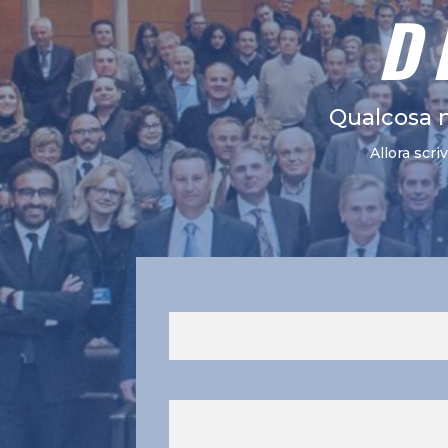
D
Qualcosa 
Allora scri