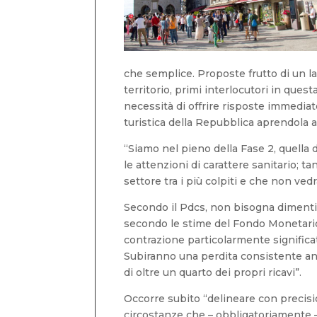
che semplice. Proposte frutto di un la
territorio, primi interlocutori in ques
necessità di offrire risposte immediat
turistica della Repubblica aprendola 
“Siamo nel pieno della Fase 2, quella 
le attenzioni di carattere sanitario; t
settore tra i più colpiti e che non ve
Secondo il Pdcs, non bisogna dimentic
secondo le stime del Fondo Monetario I
contrazione particolarmente significat
Subiranno una perdita consistente anche
di oltre un quarto dei propri ricavi”.
Occorre subito “delineare con precisio
circostanze che – obbligatoriamente –