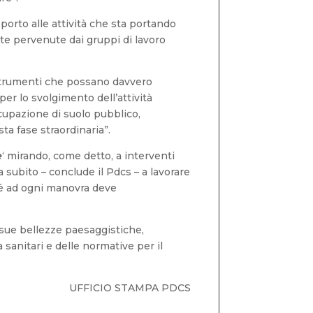
pporto alle attività che sta portando
ste pervenute dai gruppi di lavoro
e strumenti che possano davvero
er lo svolgimento dell’attività
ccupazione di suolo pubblico,
ta fase straordinaria”.
e
‘ mirando, come detto, a interventi
 subito – conclude il Pdcs – a lavorare
hé ad ogni manovra deve
 sue bellezze paesaggistiche,
a sanitari e delle normative per il
UFFICIO STAMPA PDCS