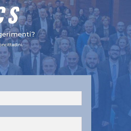
CS
gerimenti?
oncittadini.