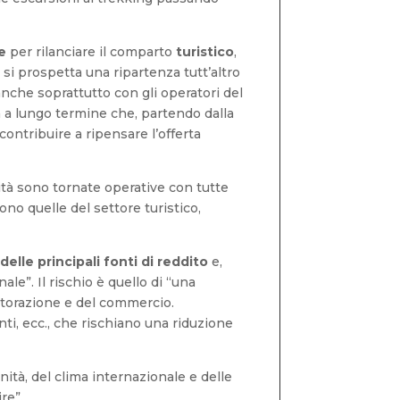
e
per rilanciare il comparto
turistico
,
 si prospetta una ripartenza tutt’altro
anche soprattutto con gli operatori del
gia a lungo termine che, partendo dalla
ontribuire a ripensare l’offerta
vità sono tornate operative con tutte
ono quelle del settore turistico,
delle principali fonti di reddito
e,
le”. Il rischio è quello di “una
istorazione e del commercio.
nti, ecc., che rischiano una riduzione
ità, del clima internazionale e delle
re”.