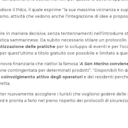
badisce il Pdcs, il quale esprime “la sua massima vicinanza e su
urismo, attività che vedono anche l’integrazione di idee e propo
enire in maniera decisiva, senza tentennamenti nell’introdurr
tica sammarinese. Da subito necessario stilare un protocollo p
tizzazione delle pratiche
per lo sviluppo di eventi e per l’o
quest’ultimo a titolo gratuito ove possibile e limitato a ques
ovra finanziaria che riattivi la famosa ‘
A San Marino convien
e contingentata per determinati prodotti”. “Disponibili fin da
l
coinvolgimento attivo degli operatori
e dei residenti perc
etta.
oter nuovamente accogliere i turisti che vogliono godere delle
ed è pronta a farlo nel pieno rispetto dei protocolli di sicurezz