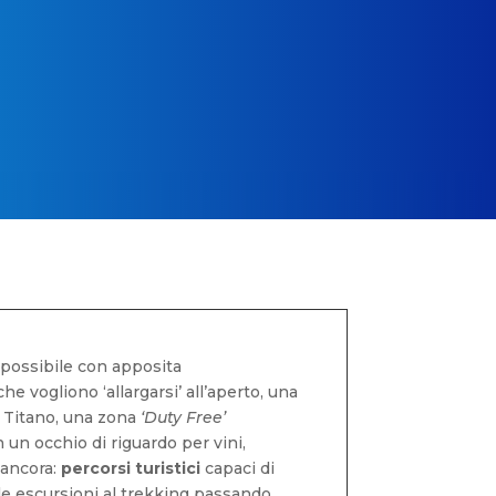
à possibile con apposita
he vogliono ‘allargarsi’ all’aperto, una
l Titano, una zona
‘Duty Free’
 un occhio di riguardo per vini,
i ancora:
percorsi turistici
capaci di
alle escursioni al trekking passando