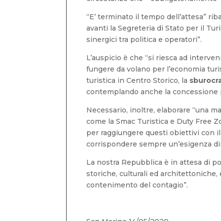
“E’ terminato il tempo dell’attesa” ri
avanti la Segreteria di Stato per il T
sinergici tra politica e operatori”.
L’auspicio è che “si riesca ad interv
fungere da volano per l’economia turis
turistica in Centro Storico, la
sburocra
contemplando anche la concessione per 
Necessario, inoltre, elaborare “una man
come la Smac Turistica e Duty Free Zon
per raggiungere questi obiettivi con i
corrispondere sempre un’esigenza dir
La nostra Repubblica è in attesa di p
storiche, culturali ed architettoniche, 
contenimento del contagio”.