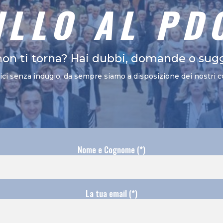
ILLO AL PD
non ti torna? Hai dubbi, domande o sug
vici senza indugio, da sempre siamo a disposizione dei nostri c
Nome e Cognome (*)
La tua email (*)