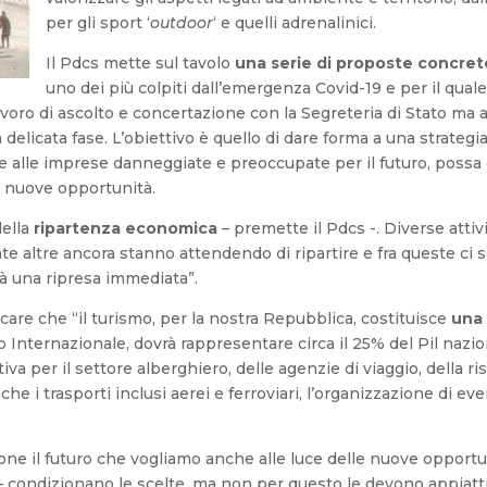
per gli sport ‘
outdoor
‘ e quelli adrenalinici.
Il Pdcs mette sul tavolo
una serie di proposte concret
uno dei più colpiti dall’emergenza Covid-19 e per il quale
voro di ascolto e concertazione con la Segreteria di Stato ma 
ta delicata fase. L’obiettivo è quello di dare forma a una strate
e alle imprese danneggiate e preoccupate per il futuro, possa c
a nuove opportunità.
della
ripartenza economica
– premette il Pdcs -. Diverse atti
ante altre ancora stanno attendendo di ripartire e fra queste ci s
drà una ripresa immediata”.
are che “il turismo, per la nostra Repubblica, costituisce
una 
nternazionale, dovrà rappresentare circa il 25% del Pil naziona
iva per il settore alberghiero, delle agenzie di viaggio, della r
 i trasporti inclusi aerei e ferroviari, l’organizzazione di eve
ne il futuro che vogliamo anche alle luce delle nuove opportun
 condizionano le scelte, ma non per questo le devono appiatti