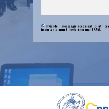
Inviando il messaggio acconsenti di utilizza
importante:
non ti invieremo mai SPAM.