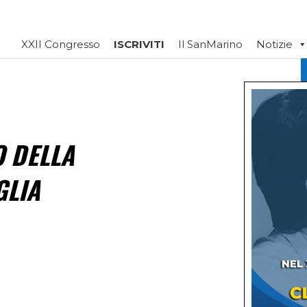
XXII Congresso
ISCRIVITI
Il SanMarino
Notizie
O DELLA
GLIA