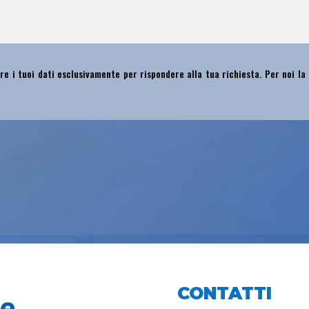
re i tuoi dati esclusivamente per rispondere alla tua richiesta. Per noi la
CONTATTI