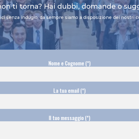
non ti torna? Hai dubbi, domande o sug
vici senza indugio, da sempre siamo a disposizione dei nostri c
Nome e Cognome (*)
La tua email (*)
Il tuo messaggio (*)