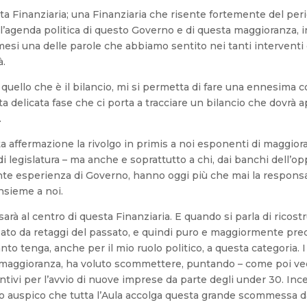
sta Finanziaria; una Finanziaria che risente fortemente del pe
l’agenda politica di questo Governo e di questa maggioranza, 
 mesi una delle parole che abbiamo sentito nei tanti intervent
à.
 di quello che è il bilancio, mi si permetta di fare una ennesima
 delicata fase che ci porta a tracciare un bilancio che dovrà a
.
affermazione la rivolgo in primis a noi esponenti di maggioran
di legislatura – ma anche e soprattutto a chi, dai banchi dell’
te esperienza di Governo, hanno oggi più che mai la responsabil
insieme a noi.
sarà al centro di questa Finanziaria. E quando si parla di ricos
nzato da retaggi del passato, e quindi puro e maggiormente pre
nto tenga, anche per il mio ruolo politico, a questa categoria. I 
 maggioranza, ha voluto scommettere, puntando – come poi ved
ntivi per l’avvio di nuove imprese da parte degli under 30. Incen
to auspico che tutta l’Aula accolga questa grande scommessa dal