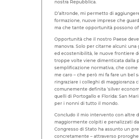
nostra Repubblica.
D’altronde, mi permetto di aggiungere
formazione, nuove imprese che guardin
ma che tante opportunità possono offri
Opportunità che il nostro Paese deve o
manovra. Solo per citarne alcuni: una
ed ecostenibilità, le nuove frontiere 
troppe volte viene dimenticata dalla p
semplificazione normativa, che come ve
me caro – che però mi fa fare un bel sa
ringraziare i colleghi di maggioranz
comunemente definita ‘silver economy’,
quelli di Portogallo e Florida: San Ma
per i nonni di tutto il mondo.
Concludo il mio intervento con altre 
maggiormente colpiti e penalizzati dall
Congresso di Stato ha assunto un pre
concretamente – attraverso proroghe e