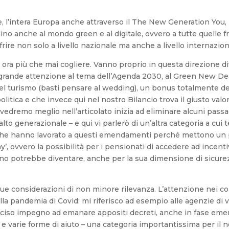
, l’intera Europa anche attraverso il The New Generation You,
o anche al mondo green e al digitale, ovvero a tutte quelle fr
re non solo a livello nazionale ma anche a livello internazion
ra più che mai cogliere. Vanno proprio in questa direzione div
 grande attenzione al tema dell’Agenda 2030, al Green New Dea
del turismo (basti pensare al wedding), un bonus totalmente ded
olitica e che invece qui nel nostro Bilancio trova il giusto val
dremo meglio nell’articolato inizia ad eliminare alcuni passag
lto generazionale – e qui vi parlerò di un’altra categoria a cui t
a che hanno lavorato a questi emendamenti perché mettono un 
 ovvero la possibilità per i pensionati di accedere ad incentiv
rino potrebbe diventare, anche per la sua dimensione di sicurezz
due considerazioni di non minore rilevanza. L’attenzione nei c
a pandemia di Covid: mi riferisco ad esempio alle agenzie di via
ciso impegno ad emanare appositi decreti, anche in fase eme
 varie forme di aiuto – una categoria importantissima per il 