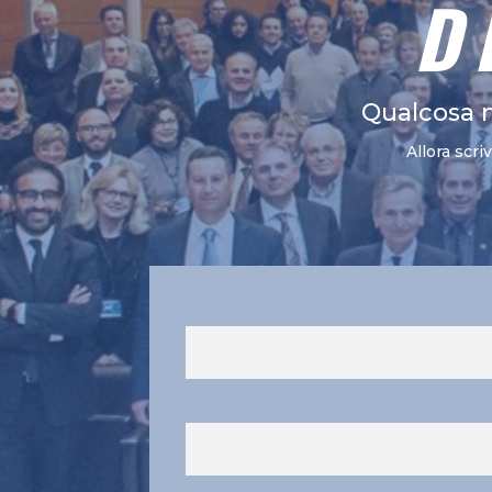
D
Qualcosa 
Allora scri