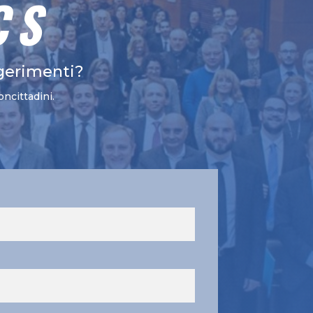
CS
gerimenti?
oncittadini.