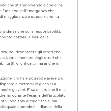
riodo che stiamo vivendo e che ci ha
in funzione dell’emergenza che
i di maggioranza e opposizione – a
 considerazione sulla responsabilità,
ppunto gettare le basi della
za, nel riconoscere gli errori che
opposizione, memore degli errori che
ità SI’ di criticarci, ma anche di
truzione, chi ha e potrebbe avere più
disposto a mettersi in gioco? La
nostri giovani. E’ su di loro che il mio
remo durante l’esame dell’articolato
tivi non solo di tipo fiscale, ma
la quale dipenderà il rilancio della