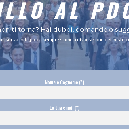
ILLO AL PD
non ti torna? Hai dubbi, domande o sug
vici senza indugio, da sempre siamo a disposizione dei nostri c
Nome e Cognome (*)
La tua email (*)