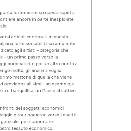
 punta fortemente su questi aspetti:
ontiere ancora in parte inesplorate
ale.
ersi articoli contenuti in questa
l, una forte sensibilità su ambiente
icato agli artisti – categoria che
ore – un primo passo verso la
gi burocratici; e poi un altro punto a
engo molto, gli anziani; voglio
primo mattone di quella che viene
i previdenziali simili, ad esempio, a
a e tranquillità, un Paese attrattivo
onfronti dei soggetti economici
ggio e tour operator, verso i quali il
rgenziale, per supportare
nostro tessuto economico.