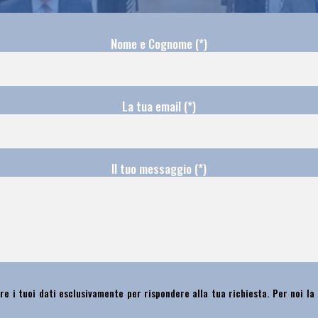
Nome e Cognome (*)
La tua email (*)
Il tuo messaggio (*)
re i tuoi dati esclusivamente per rispondere alla tua richiesta. Per noi la