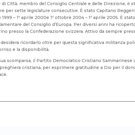
e di Città, membro del Consiglio Centrale e delle Direzione, è s
re per sette legislature consecutive. È stato Capitano Reggente
re 1999 – 1º aprile 2000e 1º ottobre 2004 – 1º aprile 2005. È st
mentare del Consiglio d’Europa. Per diversi anni ha ricopert
ino presso la Confederazione svizzera. Attivo da sempre pres
esidera ricordarlo oltre per questa significativa militanza poli
orriso e la disponibilità.
sua scomparsa, il Partito Democratico Cristiano Sammarinese de
 preghiera cristiana, per esprimere gratitudine a Dio per il don
ace.