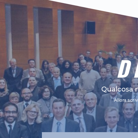
D
Qualcosa 
Allora scri