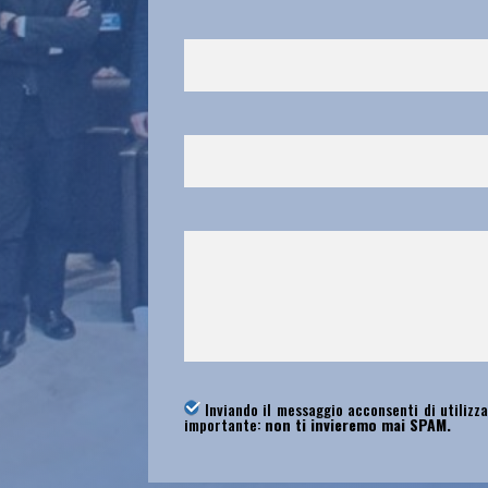
Inviando il messaggio acconsenti di utilizza
importante:
non ti invieremo mai SPAM.