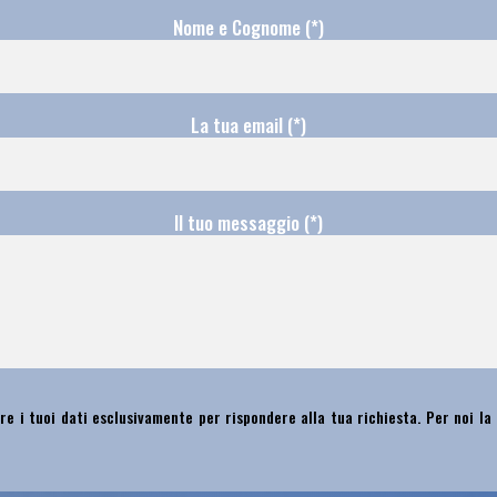
Nome e Cognome (*)
La tua email (*)
Il tuo messaggio (*)
re i tuoi dati esclusivamente per rispondere alla tua richiesta. Per noi la