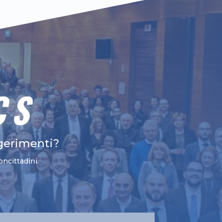
CS
gerimenti?
oncittadini.