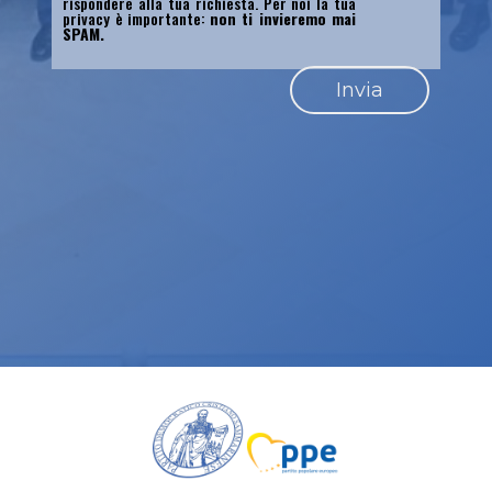
rispondere alla tua richiesta. Per noi la tua
privacy è importante:
non ti invieremo mai
SPAM.