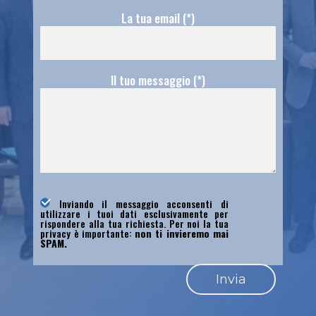
La tua email (*)
Il tuo messaggio (*)
Inviando il messaggio acconsenti di
utilizzare i tuoi dati esclusivamente per
rispondere alla tua richiesta. Per noi la tua
privacy è importante:
non ti invieremo mai
SPAM.